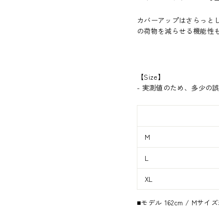
カバーアップはさらっと
の荷物を減らせる機能性
【
Size
】
-
実測値のため、多少の
M
L
XL
■モデル 162cm / Mサイ