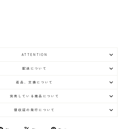
ATTENTION
配送について
返品、交換について
完売している商品について
領収証の発行について
Share
Tweet
Pin