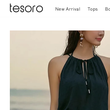
コ
New Arrival
Tops
B
ン
テ
ン
ツ
を
ス
キ
ッ
プ