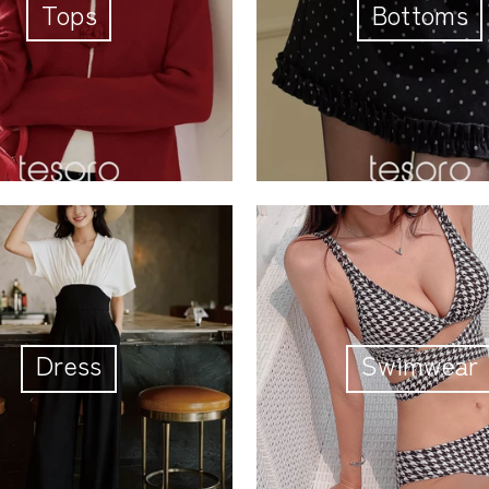
Tops
Bottoms
Dress
Swimwear