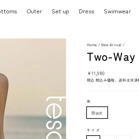
ottoms
Outer
Set up
Dress
Swimwear
Home
/
New Arrival
/
Two-Way L
通
¥11,980
常
税込 税込み価格、送料は決済
価
格
色
Black
サイズ