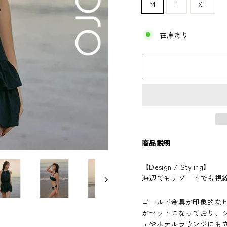
M
L
XL
在庫あり
商品説明
【
Design / Styling
】
海辺でもリゾートでも視線
ゴールド金具が印象的な
がセットになっており、
ェやホテルラウンジにも