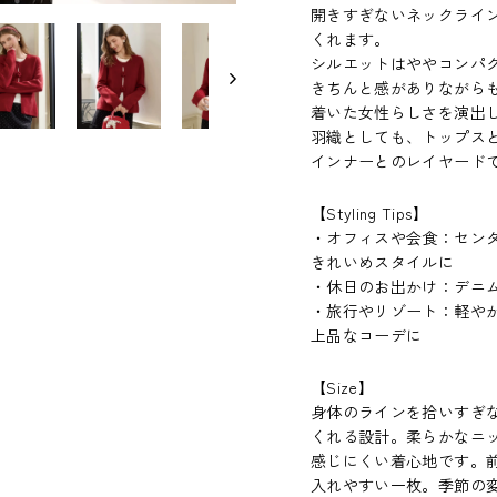
開きすぎないネックライ
くれます。
シルエットはややコンパ
きちんと感がありながらも
着いた女性らしさを演出
羽織としても、トップス
インナーとのレイヤード
【Styling Tips】
・オフィスや会食：セン
きれいめスタイルに
・休日のお出かけ：デニ
・旅行やリゾート：軽や
上品なコーデに
【
Size
】
身体のラインを拾いすぎ
くれる設計。柔らかなニ
感じにくい着心地です。
入れやすい一枚。季節の