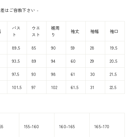
誤差はご容赦下さい
-
バス
ウエ
裾周
幅
袖丈
袖幅
袖口
ト
スト
り
89.5
85
90
59
28
19.5
93.5
89
94
60
29
20.5
97.5
93
98
61
30
21.5
101.5
97
102
61.5
31
22.5
55
155–160
160–165
165–170