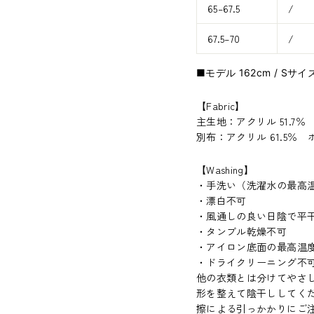
65–67.5
/
67.5–70
/
■モデル 162cm / Sサ
【
Fabric
】
主生地：アクリル 51.7％ 
別布：アクリル 61.5％ ポ
【Washing】
・手洗い（洗濯水の最高温
・漂白不可
・風通しの良い日陰で平
・タンブル乾燥不可
・アイロン底面の最高温度
・ドライクリーニング不
他の衣類とは分けてやさ
形を整えて陰干ししてく
擦による引っかかりにご