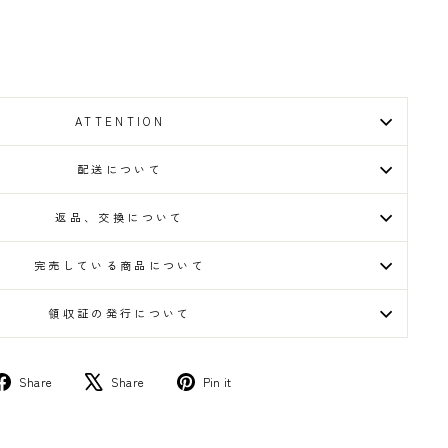
ATTENTION
配送について
返品、交換について
完売している商品について
領収証の発行について
Share
Tweet
Pin
Share
Share
Pin it
on
on
on
facebook
X
Pinterest