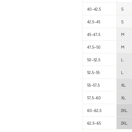
40–42.5
S
42.5–45
S
45–47.5
M
47.5–50
M
50–52.5
L
52.5–55
L
55–57.5
XL
57.5–60
XL
60–62.5
2XL
62.5–65
2XL