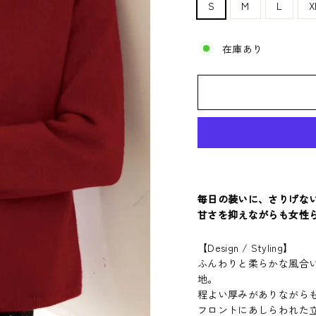
S
M
L
X
在庫あり
毎日の装いに、さりげな
甘さを抑えながらも女性
【
Design / Styling
】
ふんわりと柔らかな風合
地。
程よい厚みがありながら
フロントにあしらわれた