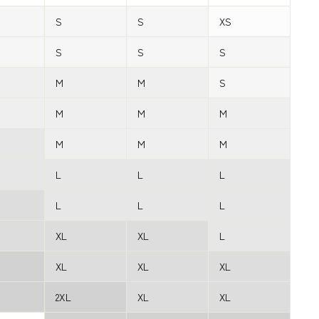
S
S
XS
S
S
S
M
M
S
M
M
M
M
M
M
L
L
L
L
L
L
XL
XL
L
XL
XL
XL
2XL
XL
XL