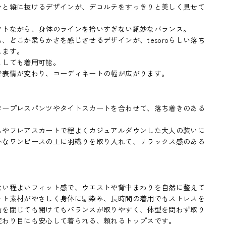
ンと縦に抜けるデザインが、デコルテをすっきりと美しく見せて
クトながら、身体のラインを拾いすぎない絶妙なバランス。
、どこか柔らかさを感じさせるデザインが、tesoroらしい落ち
します。
としても着用可能。
で表情が変わり、コーディネートの幅が広がります。
タープレスパンツやタイトスカートを合わせて、落ち着きのある
ムやフレアスカートで程よくカジュアルダウンした大人の装いに
かなワンピースの上に羽織りを取り入れて、リラックス感のある
ない程よいフィット感で、ウエストや背中まわりを自然に整えて
ット素材がやさしく身体に馴染み、長時間の着用でもストレスを
前を閉じても開けてもバランスが取りやすく、体型を問わず取り
変わり目にも安心して着られる、頼れるトップスです。