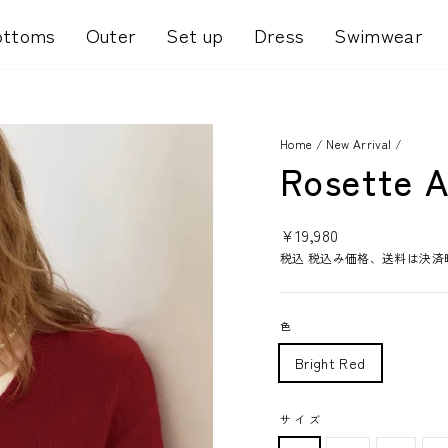
ottoms
Outer
Set up
Dress
Swimwear
Home
/
New Arrival
/
Rosette A
通
¥19,980
常
税込 税込み価格、送料は決済
価
格
色
Bright Red
サイズ