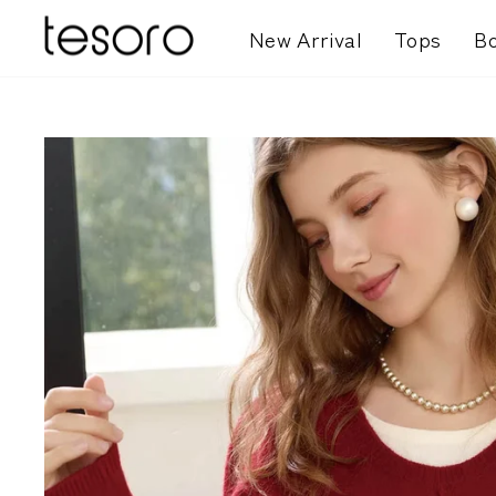
コ
New Arrival
Tops
B
ン
テ
ン
ツ
を
ス
キ
ッ
プ